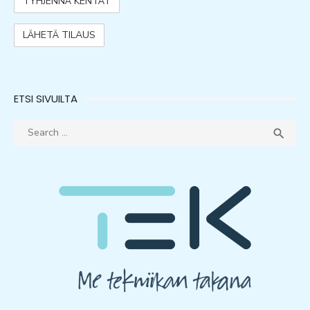
ETSI SIVUILTA
Search
SEA

for: