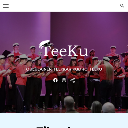
Skip
to
content
OULULAINEN TEEKKARIKUORO TEEKU
Facebook
Instagram
Email