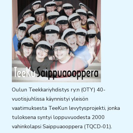
Oulun Teekkariyhdistys ry:n (OTY) 40-
vuotisjuhlissa käynnistyi yleisön
vaatimuksesta TeeKun levytysprojekti, jonka
tuloksena syntyi loppuvuodesta 2000
vahinkolapsi Saippuaooppera (TQCD-01).